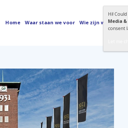
Hi! Could
Media &
Home
Waar staan we voor
Wie zijn wij
Wikiw
consent l
Let me c