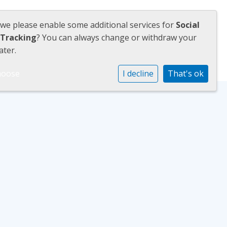
 we please enable some additional services for
Social
 Tracking
? You can always change or withdraw your
ijs
Nieuws
Contact
ater.
hoose
I decline
That's ok