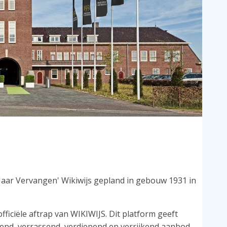
 Maar Vervangen' Wikiwijs gepland in gebouw 1931 in
officiële aftrap van WIKIWIJS. Dit platform geeft
end, verrassend, verdiepend en verrijkend aanbod