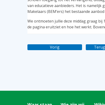
van educatieve aanbieders. Het is namelijk
Makelaars (BEM’ers) het bestaande aanbod 
We ontmoeten jullie deze middag graag bij 
de pagina eruitziet en hoe het werkt. Bove
Vorig
Terug
Waar staan
Wie zijn wij
Wiki