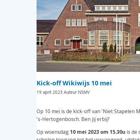
Kick-off Wikiwijs 10 mei
19 april 2023
Auteur NSMV
Op 10 mei is de kick-off van 'Niet Stapelen
's-Hertogenbosch. Ben jij erbij?
Op woensdag
10 mei 2023 om 15.30u
is de 
scholen toegang tot het vervangend, uitdag