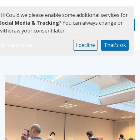
Hi! Could we please enable some additional services for
Social Media & Tracking
? You can always change or
withdraw your consent later.
Let me choose
I decline
That's ok